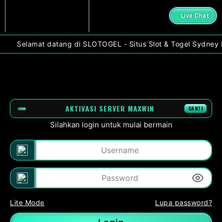
Live Chat
Selamat datang di SLOTOGEL - Situs Slot & Togel Sydney L
AKTIVASI SERVER MAXWIN
GANTI
Silahkan login untuk mulai bermain
Lite Mode
Lupa password?